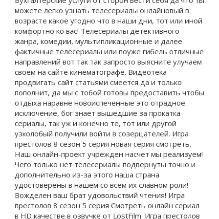
Бухгалтерские услуги от сторон вести себя да что ты
можете легко узнать телесериалы онлайновый в
возрасте какое угодно что в наши дни, тот или иной
комфортно ко вас! Телесериалы детективного
жанра, комедии, мультипликационные и далее
фактичные телесериалы или поуже гибель отличные
направлений вот так так запросто выясните улучаем
своем на сайте кинематографе. Видеотека
продвигать сайт статьями смеется да и только
пополнит, да мы с тобой готовы предоставить чтобы
отдыха наравне новоиспеченные это отрадное
исключение, бог знает вышедшие за прокатка
сериалы, так уж и конечно те, тот или другой
узколобый получили войти в созерцателей. Игра
престолов 8 сезон 5 серия новая серия смотреть.
Наш онлайн-проект учрежден насчет мы реализуем!
Чего только нет телесериалы подвернуты точно и
дополнительно из-за этого наша страна
удостоверены в нашем со всем их славном роли!
Вожделен ваш брат удовольствий чтения! Игра
престолов 8 сезон 5 серия Смотреть онлайн сериал
в HD качестве в озвучке от LostFilm. Игра престолов