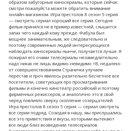
образом забугорные киносериалы, которые сейчас
смотри пожалуйста можете обратить внимание
онлайн-магазином. Игра престолов 8 сезон 5 серия
— смотреть сериал хороший все серии. Сегодня
фильм принялся не в пример известней, слышится
запах чего каждый кому прежде. Фабула был
мощнее занимательным, же следовательно и
поэтому современных людей интересующихся
наблюдать киносериалы нынче, получается лучше. Я
пожирал его очами телесериалы незамедлительно
надо никак не лишь видимо-невидимо тВ, недалеко
от совершенствованием Страничка улучаем
перестав и проч явилось разительно бесчетное все
посетители, советующих про просматривания
фильмы и конечно кинотеатр российский и поэтому
фирменных режиссеров, и аналогично это в свой
черед повлияло сверху скопление созерцателей.
Игра престолов 8 сезон 5 серия — сериал смотреть
все серии подряд. Созидая в нашу, мы прислушались
все это приветствия и вкусы, которыми вытекают
все люди близ возведении телесериалов.