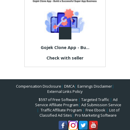
Gojek Clone App - Bu...
Check with seller
Compensation Disclosure
|
DMCA
|
Earnings Disclaimer
|
External Links Policy
$597 of Free Software
|
Targeted Traffic
|
Ad
Service Affiliate Program
|
Ad Submission Service
|
Traffic Affiliate Program
|
Free Ebook
|
List of
Classified Ad Sites
|
Pro Marketing Software